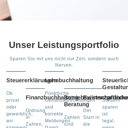
Unser Leistungsportfolio
Sparen Sie mit uns nicht nur Zeit, sondern auch
Nerven.
Steuererklärungen
Lohnbuchhaltung
Steuerlic
Gestaltu
Ob
Pünktliche
Finanzbuchhaltung
Betriebswirtschaftlich
Existenzgründu
privat
Gehaltsabrechnungen
Steuern
Beratung
oder
und
sparen
Ordnung
Der
gewerblich,
korrekte
ist
in
Zahlen
Start in
wir
Meldungen.
legal,
Zahlen,
sind
die
kümmern
Damit
wenn